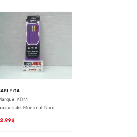
CABLE GA
Marque
: KDM
uccursale
: Montréal-Nord
12.99
$