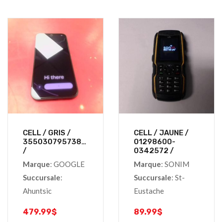
CELL / GRIS /
CELL / JAUNE /
355030795738739
01298600-
/
0342572 /
Marque
: GOOGLE
Marque
: SONIM
Succursale
:
Succursale
: St-
Ahuntsic
Eustache
479.99
$
89.99
$