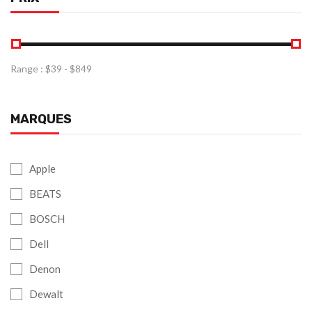
Range :
$
39
- $
849
MARQUES
Apple
BEATS
BOSCH
Dell
Denon
Dewalt