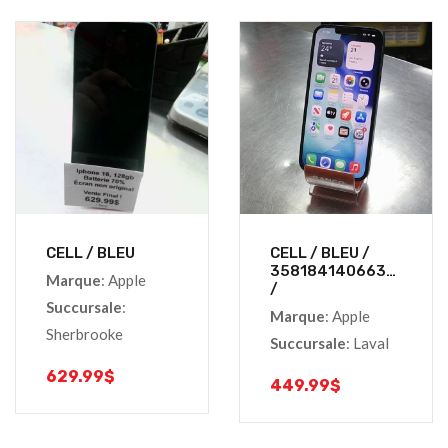
CELL / BLEU
CELL / BLEU /
35818414066385
Marque
: Apple
/
Succursale
:
Marque
: Apple
Sherbrooke
Succursale
: Laval
629.99
$
449.99
$