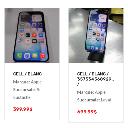
CELL / BLANC
CELL / BLANC /
357534568929209
Marque
: Apple
/
Succursale
: St-
Marque
: Apple
Eustache
Succursale
: Laval
399.99
$
699.99
$