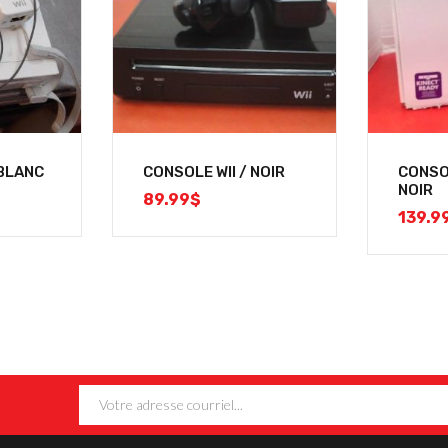
 BLANC
CONSOLE WII / NOIR
CONSO
NOIR
89.99
$
139.9