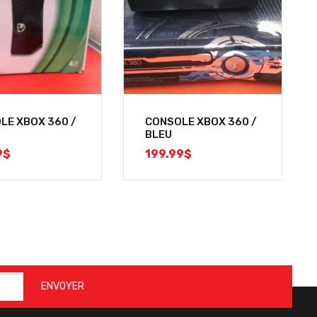
LE XBOX 360 /
CONSOLE XBOX 360 /
BLEU
9
$
199.99
$