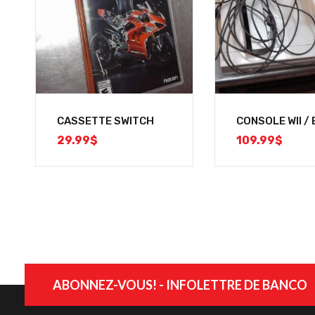
CASSETTE SWITCH
CONSOLE WII /
29.99
$
109.99
$
ABONNEZ-VOUS! - INFOLETTRE DE BANCO