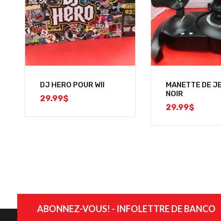
DJ HERO POUR WII
MANETTE DE JE
NOIR
29.99
$
29.99
$
ABONNEZ-VOUS! - INFOLETTRE DE BANCO