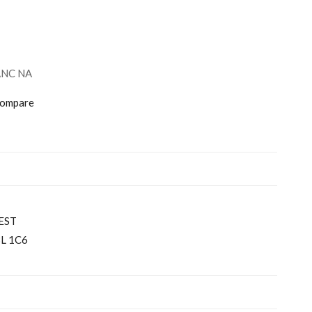
ANC NA
ompare
EST
L 1C6