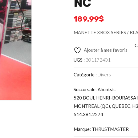
NC
189.99
$
MANETTE XBOX SERIES / BL
C
Ajouter à mes favoris
UGS :
301172401
Catégorie :
Divers
Succursale: Ahuntsic
520 BOUL HENRI-BOURASSA 
MONTREAL (QC), QUEBEC, H3
514.381.2274
Marque: THRUSTMASTER